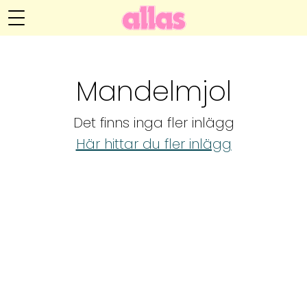
Annelie Anderssons blogg
Meny
Livsöden
Mandelmjol
Hälsa
Det finns inga fler inlägg
Hem
Arkiv
Här hittar du fler inlägg
Relationer
Om Annelie
Webshop
Kategorier
Kontakt
Handarbete
Video
Bloggar