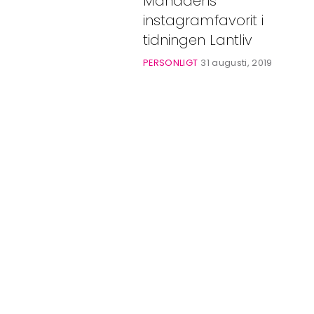
Månadens
Bloggar
instagramfavorit i
Shop
tidningen Lantliv
PERSONLIGT
31 augusti, 2019