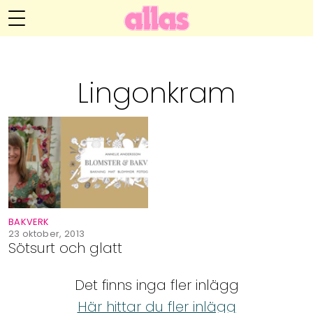
Annelie Anderssons blogg
Meny
Livsöden
Lingonkram
Hälsa
Hem
Arkiv
Relationer
Om Annelie
Webshop
Kategorier
Kontakt
Handarbete
BAKVERK
Video
23 oktober, 2013
Sötsurt och glatt
Bloggar
Det finns inga fler inlägg
Här hittar du fler inlägg