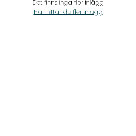
Det finns inga fler inlägg
Shop
Här hittar du fler inlägg
Hem & Trädgård
Underhållning
Om Oss