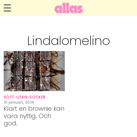
Annelie Anderssons blogg
Meny
Livsöden
Lindalomelino
Hälsa
Hem
Arkiv
Relationer
Om Annelie
Webshop
Kategorier
Kontakt
Handarbete
SÖTT-UTAN-SOCKER
Video
31 januari, 2014
Klart en brownie kan
vara nyttig. Och
Bloggar
god.