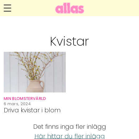
Annelie Anderssons blogg
Meny
Livsöden
Kvistar
Hälsa
Hem
Arkiv
Relationer
Om Annelie
Webshop
Kategorier
Kontakt
Handarbete
MIN BLOMSTERVÄRLD
Video
6 mars, 2024
Driva kvistar i blom
Bloggar
Det finns inga fler inlägg
Här hittar du fler inlägg