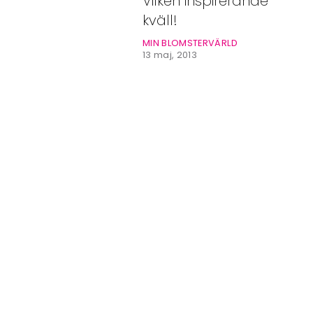
Vilken inspirerande
Bloggar
kväll!
Shop
MIN BLOMSTERVÄRLD
13 maj, 2013