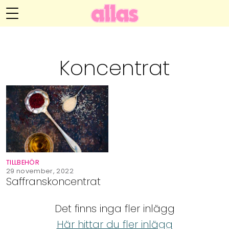
Annelie Anderssons blogg
Meny
Livsöden
Koncentrat
Hälsa
Hem
Arkiv
Relationer
Om Annelie
Webshop
Kategorier
Kontakt
Handarbete
TILLBEHÖR
Video
29 november, 2022
Saffranskoncentrat
Bloggar
Det finns inga fler inlägg
Här hittar du fler inlägg