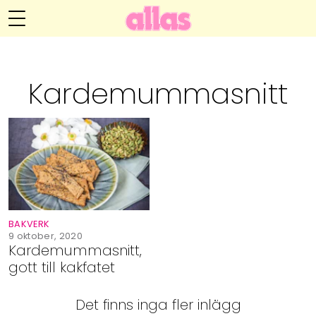
Annelie Anderssons blogg
Meny
Livsöden
Kardemummasnitt
Hälsa
Hem
Arkiv
Relationer
Om Annelie
Webshop
Kategorier
Kontakt
Handarbete
BAKVERK
Video
9 oktober, 2020
Kardemummasnitt,
gott till kakfatet
Bloggar
Det finns inga fler inlägg