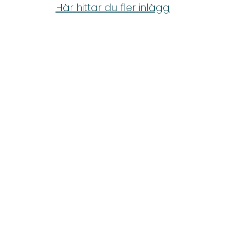
Shop
Här hittar du fler inlägg
Hem & Trädgård
Underhållning
Om Oss