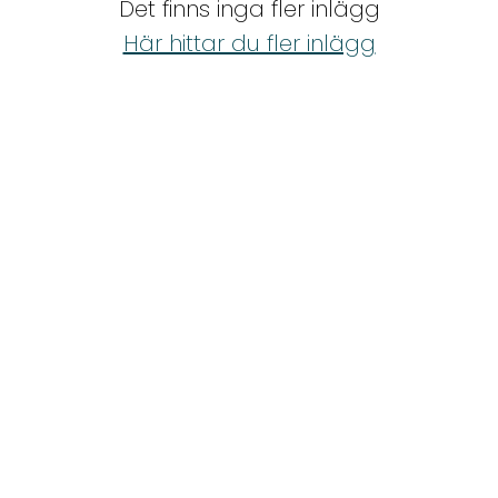
Det finns inga fler inlägg
Shop
Här hittar du fler inlägg
Hem & Trädgård
Underhållning
Om Oss