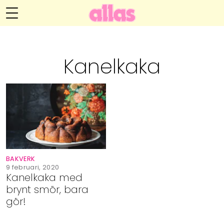
Annelie Anderssons blogg
Meny
Livsöden
Kanelkaka
Hälsa
Hem
Arkiv
Relationer
Om Annelie
Webshop
Kategorier
Kontakt
Handarbete
BAKVERK
Video
9 februari, 2020
Kanelkaka med
brynt smör, bara
Bloggar
gör!