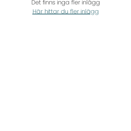
Det finns inga fler inlägg
Shop
Här hittar du fler inlägg
Hem & Trädgård
Underhållning
Om Oss