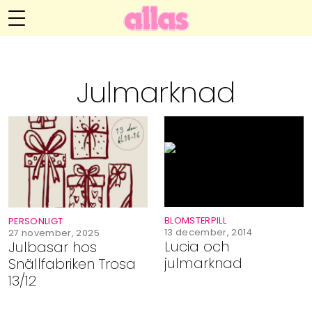
Annelie Anderssons blogg
Meny
Livsöden
Julmarknad
Hälsa
Hem
Arkiv
Relationer
Om Annelie
Webshop
Kategorier
Kontakt
Handarbete
BLOMSTERPILL
PERSONLIGT
Video
13 december, 2014
27 november, 2025
Lucia och
Julbasar hos
julmarknad
Snällfabriken Trosa
Bloggar
13/12