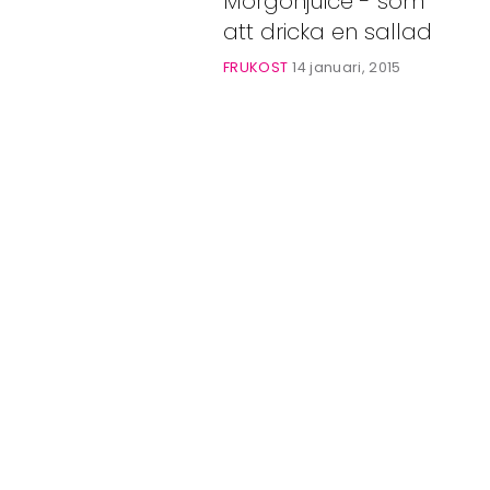
Morgonjuice - som
Bloggar
att dricka en sallad
Shop
FRUKOST
14 januari, 2015