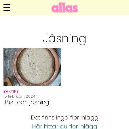
Annelie Anderssons blogg
Meny
Livsöden
Jäsning
Hälsa
Hem
Arkiv
Relationer
Om Annelie
Webshop
Kategorier
Kontakt
Handarbete
BAKTIPS
Video
15 februari, 2024
Jäst och jäsning
Bloggar
Det finns inga fler inlägg
Här hittar du fler inlägg