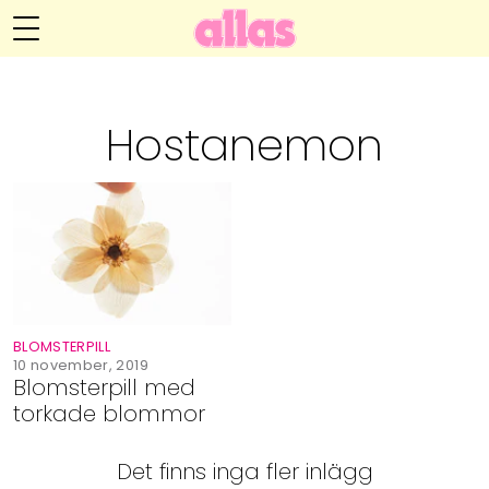
Annelie Anderssons blogg
Meny
Livsöden
Hostanemon
Hälsa
Hem
Arkiv
Relationer
Om Annelie
Webshop
Kategorier
Kontakt
Handarbete
BLOMSTERPILL
Video
10 november, 2019
Blomsterpill med
torkade blommor
Bloggar
Det finns inga fler inlägg