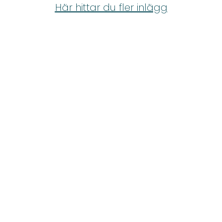
Shop
Här hittar du fler inlägg
Hem & Trädgård
Underhållning
Om Oss