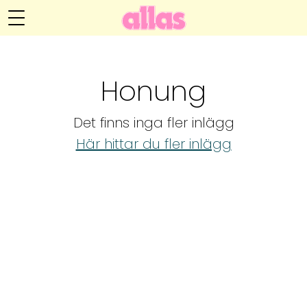
Annelie Anderssons blogg
Meny
Livsöden
Honung
Hälsa
Det finns inga fler inlägg
Hem
Arkiv
Här hittar du fler inlägg
Relationer
Om Annelie
Webshop
Kategorier
Kontakt
Handarbete
Video
Bloggar