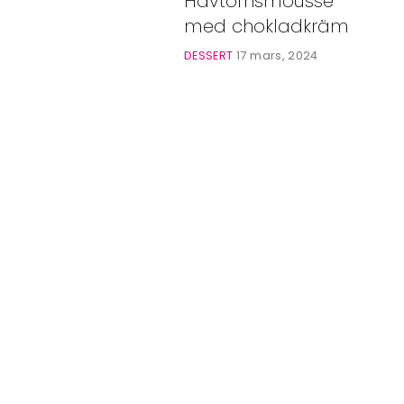
Havtornsmousse
Bloggar
med chokladkräm
Shop
DESSERT
17 mars, 2024