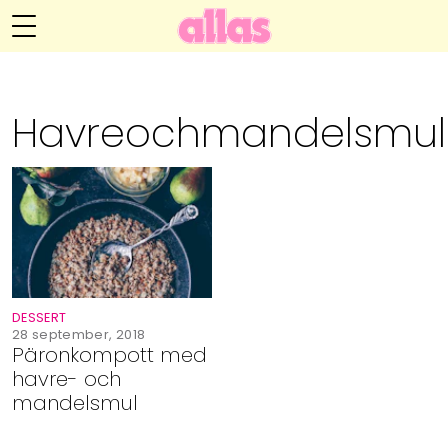
Annelie Anderssons blogg
Meny
Livsöden
Havreochmandelsmul
Hälsa
Hem
Arkiv
Relationer
Om Annelie
Webshop
Kategorier
Kontakt
Handarbete
DESSERT
Video
28 september, 2018
Päronkompott med
havre- och
Bloggar
mandelsmul