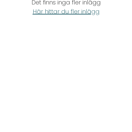
Det finns inga fler inlägg
Shop
Här hittar du fler inlägg
Hem & Trädgård
Underhållning
Om Oss