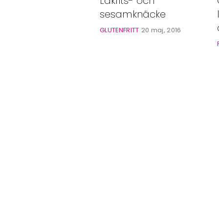
Lakrits- och
Bloggar
sesamknäcke
Shop
GLUTENFRITT
20 maj, 2016