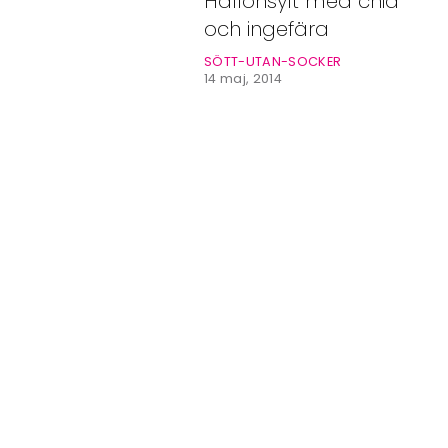
Hallonsylt med chia
Bloggar
och ingefära
Shop
SÖTT-UTAN-SOCKER
14 maj, 2014