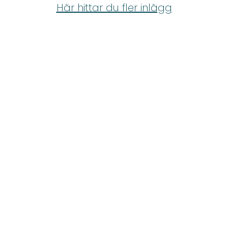
Shop
Här hittar du fler inlägg
Hem & Trädgård
Underhållning
Om Oss