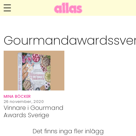
Annelie Anderssons blogg
Meny
Livsöden
Gourmandawardssver
Hälsa
Hem
Arkiv
Relationer
Om Annelie
Webshop
Kategorier
Kontakt
Handarbete
MINA BÖCKER
Video
26 november, 2020
Vinnare i Gourmand
Awards Sverige
Bloggar
Det finns inga fler inlägg