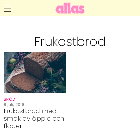
Annelie Anderssons blogg
Meny
Livsöden
Frukostbrod
Hälsa
Hem
Arkiv
Relationer
Om Annelie
Webshop
Kategorier
Kontakt
Handarbete
BRÖD
Video
8 juli, 2018
Frukostbröd med
smak av äpple och
Bloggar
fläder