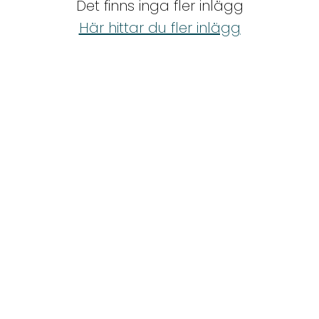
Det finns inga fler inlägg
Shop
Här hittar du fler inlägg
Hem & Trädgård
Underhållning
Om Oss