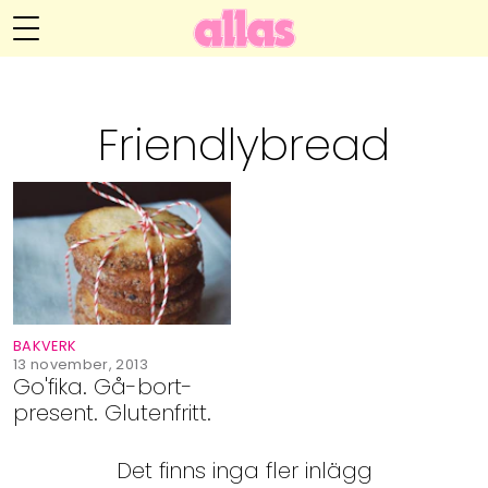
Annelie Anderssons blogg
Meny
Livsöden
Friendlybread
Hälsa
Hem
Arkiv
Relationer
Om Annelie
Webshop
Kategorier
Kontakt
Handarbete
BAKVERK
Video
13 november, 2013
Go'fika. Gå-bort-
present. Glutenfritt.
Bloggar
Det finns inga fler inlägg