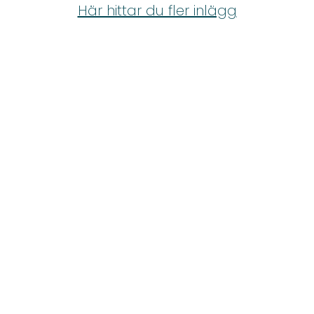
Shop
Här hittar du fler inlägg
Hem & Trädgård
Underhållning
Om Oss