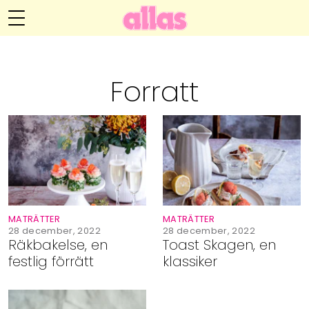
Annelie Anderssons blogg
Meny
Livsöden
Forratt
Hälsa
Hem
Arkiv
Relationer
Om Annelie
Webshop
Kategorier
Kontakt
Handarbete
MATRÄTTER
MATRÄTTER
Video
28 december, 2022
28 december, 2022
Räkbakelse, en
Toast Skagen, en
festlig förrätt
klassiker
Bloggar