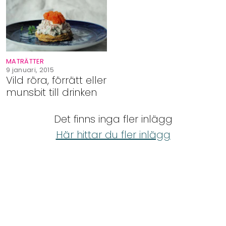
Shop
Hem & Trädgård
MATRÄTTER
Underhållning
9 januari, 2015
Vild röra, förrätt eller
munsbit till drinken
Om Oss
Det finns inga fler inlägg
Här hittar du fler inlägg