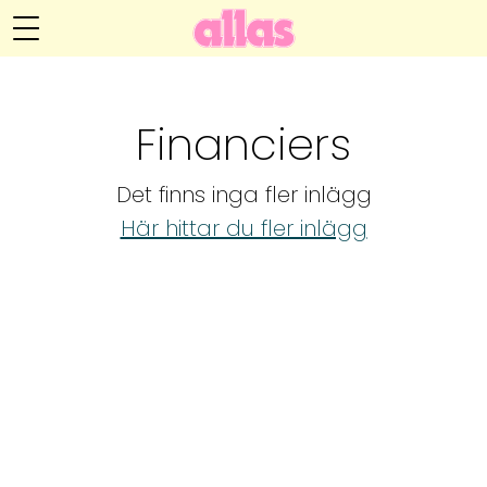
Annelie Anderssons blogg
Meny
Livsöden
Financiers
Hälsa
Det finns inga fler inlägg
Hem
Arkiv
Här hittar du fler inlägg
Relationer
Om Annelie
Webshop
Kategorier
Kontakt
Handarbete
Video
Bloggar