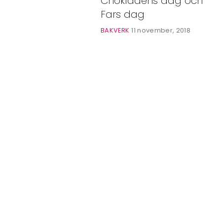
Chokladens dag och
Bloggar
Fars dag
Shop
BAKVERK
11 november, 2018