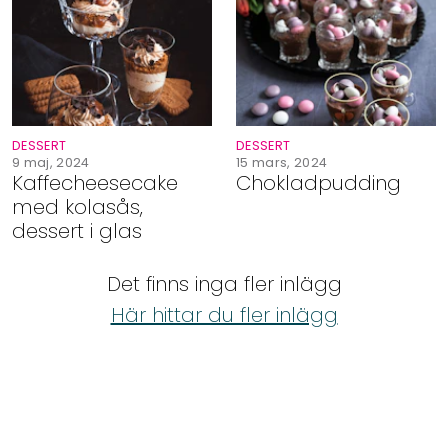
Shop
Hem & Trädgård
Underhållning
DESSERT
DESSERT
9 maj, 2024
15 mars, 2024
Kaffecheesecake
Chokladpudding
Om Oss
med kolasås,
dessert i glas
Det finns inga fler inlägg
Här hittar du fler inlägg