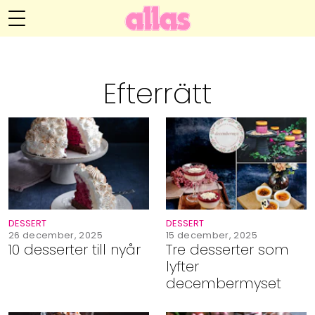
Annelie Anderssons blogg
Meny
Livsöden
Efterrätt
Hälsa
Hem
Arkiv
Relationer
Om Annelie
Webshop
Kategorier
Kontakt
Handarbete
DESSERT
DESSERT
Video
26 december, 2025
15 december, 2025
10 desserter till nyår
Tre desserter som
lyfter
Bloggar
decembermyset