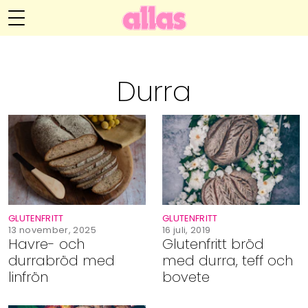
Annelie Anderssons blogg
Meny
Livsöden
Durra
Hälsa
Hem
Arkiv
Relationer
Om Annelie
Webshop
Kategorier
Kontakt
Handarbete
GLUTENFRITT
GLUTENFRITT
Video
13 november, 2025
16 juli, 2019
Havre- och
Glutenfritt bröd
durrabröd med
med durra, teff och
Bloggar
linfrön
bovete