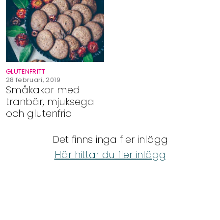
Shop
Hem & Trädgård
Underhållning
GLUTENFRITT
28 februari, 2019
Småkakor med
Om Oss
tranbär, mjuksega
och glutenfria
Det finns inga fler inlägg
Här hittar du fler inlägg