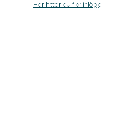
Shop
Här hittar du fler inlägg
Hem & Trädgård
Underhållning
Om Oss