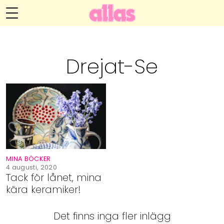
Annelie Anderssons blogg
Meny
Livsöden
Drejat-Se
Hälsa
Hem
Arkiv
Relationer
Om Annelie
Webshop
Kategorier
Kontakt
Handarbete
MINA BÖCKER
Video
4 augusti, 2020
Tack för lånet, mina
kära keramiker!
Bloggar
Det finns inga fler inlägg