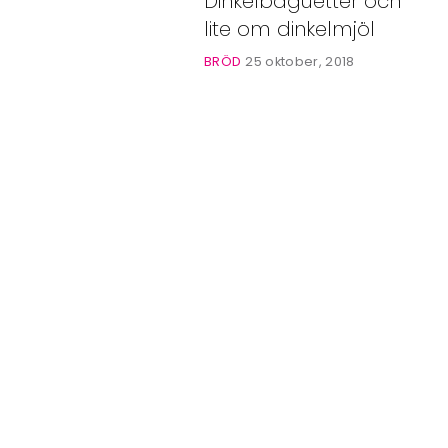
Dinkelbaguetter och
Bloggar
lite om dinkelmjöl
Shop
BRÖD
25 oktober, 2018