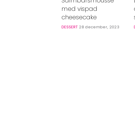
Salmbärsmousse
Bloggar
med vispad
Shop
cheesecake
DESSERT
28 december, 2023