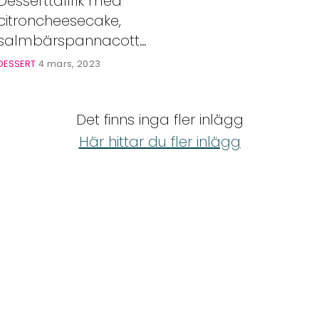
Desserttallrik med
citroncheesecake,
salmbärspannacotta
och chokladkräm
DESSERT
4 mars, 2023
Det finns inga fler inlägg
Här hittar du fler inlägg