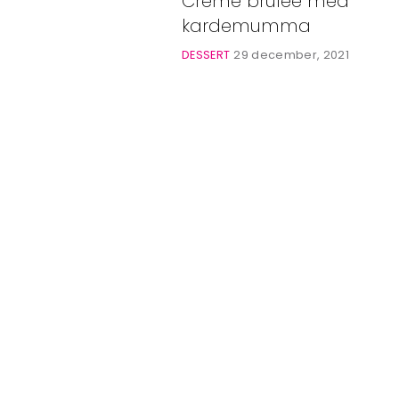
Crème brûlée med
Bloggar
kardemumma
Shop
DESSERT
29 december, 2021