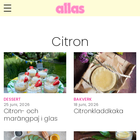
Annelie Anderssons blogg
Meny
Livsöden
Citron
Hälsa
Hem
Arkiv
Relationer
Om Annelie
Webshop
Kategorier
Kontakt
Handarbete
DESSERT
BAKVERK
Video
25 juni, 2026
18 juni, 2026
Citron- och
Citronkladdkaka
marängpaj i glas
Bloggar