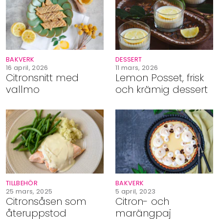
Shop
Hem & Trädgård
BAKVERK
DESSERT
Underhållning
16 april, 2026
11 mars, 2026
Citronsnitt med
Lemon Posset, frisk
vallmo
och krämig dessert
Om Oss
TILLBEHÖR
BAKVERK
25 mars, 2025
5 april, 2023
Citronsåsen som
Citron- och
återuppstod
marängpaj