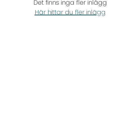
Det finns inga fler inlägg
Shop
Här hittar du fler inlägg
Hem & Trädgård
Underhållning
Om Oss