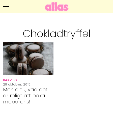
Annelie Anderssons blogg
Meny
Livsöden
Chokladtryffel
Hälsa
Hem
Arkiv
Relationer
Om Annelie
Webshop
Kategorier
Kontakt
Handarbete
BAKVERK
Video
28 oktober, 2015
Mon dieu, vad det
är roligt att baka
Bloggar
macarons!