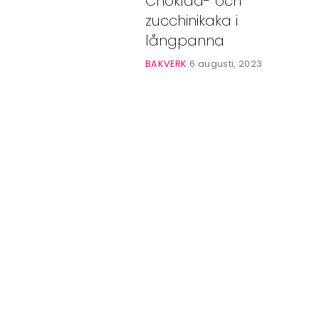
Choklad- och
Bloggar
zucchinikaka i
Shop
långpanna
BAKVERK
6 augusti, 2023