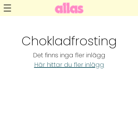
Annelie Anderssons blogg
Meny
Livsöden
Chokladfrosting
Hälsa
Det finns inga fler inlägg
Hem
Arkiv
Här hittar du fler inlägg
Relationer
Om Annelie
Webshop
Kategorier
Kontakt
Handarbete
Video
Bloggar