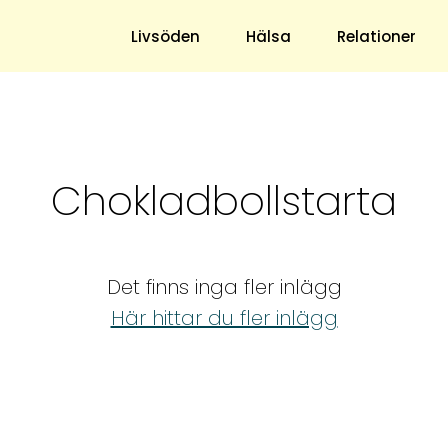
s blogg
Livsöden
Hälsa
Relationer
Hem & Trädgård
Underhållning
Chokladbollstarta
Trädgård
Nöje
Hushåll
TV
Ekonomi
Horoskop
Det finns inga fler inlägg
Mat & Dryck
Quiz
Här hittar du fler inlägg
Loppis & Antikt
DIY - Gör Det Själv