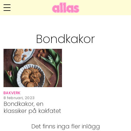
Annelie Anderssons blogg
Meny
Livsöden
Bondkakor
Hälsa
Hem
Arkiv
Relationer
Om Annelie
Webshop
Kategorier
Kontakt
Handarbete
BAKVERK
Video
8 februari, 2023
Bondkakor, en
klassiker på kakfatet
Bloggar
Det finns inga fler inlägg