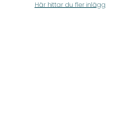
Shop
Här hittar du fler inlägg
Hem & Trädgård
Underhållning
Om Oss