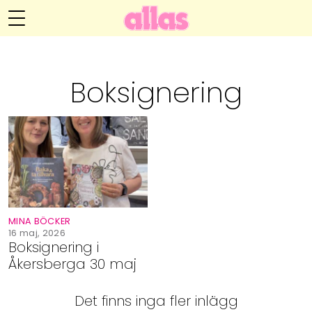
Annelie Anderssons blogg
Meny
Livsöden
Boksignering
Hälsa
Hem
Arkiv
Relationer
Om Annelie
Webshop
Kategorier
Kontakt
Handarbete
MINA BÖCKER
Video
16 maj, 2026
Boksignering i
Åkersberga 30 maj
Bloggar
Det finns inga fler inlägg