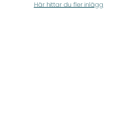
Shop
Här hittar du fler inlägg
Hem & Trädgård
Underhållning
Om Oss