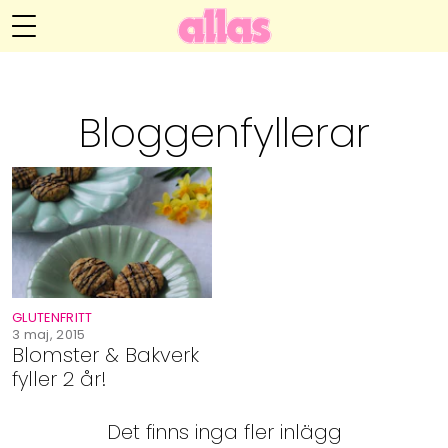
Annelie Anderssons blogg
Meny
Livsöden
Bloggenfyllerar
Hälsa
Hem
Arkiv
Relationer
Om Annelie
Webshop
Kategorier
Kontakt
Handarbete
GLUTENFRITT
Video
3 maj, 2015
Blomster & Bakverk
fyller 2 år!
Bloggar
Det finns inga fler inlägg