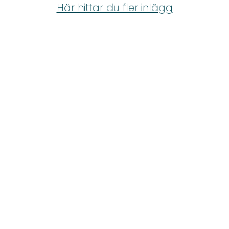
Shop
Här hittar du fler inlägg
Hem & Trädgård
Underhållning
Om Oss