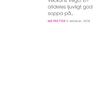
Veckans Vego. En
Bloggar
alldeles ljuvligt god
Shop
soppa på
butternutpumpa.
MATRÄTTER
11 oktober, 2014