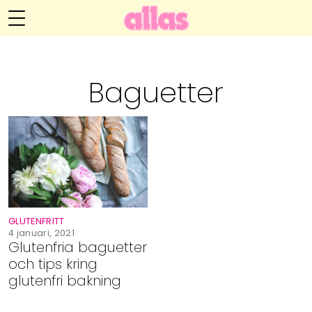
Annelie Anderssons blogg
Meny
Livsöden
Baguetter
Hälsa
Hem
Arkiv
Relationer
Om Annelie
Webshop
Kategorier
Kontakt
Handarbete
GLUTENFRITT
Video
4 januari, 2021
Glutenfria baguetter
och tips kring
Bloggar
glutenfri bakning