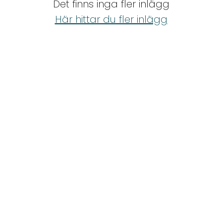
Det finns inga fler inlägg
Shop
Här hittar du fler inlägg
Hem & Trädgård
Underhållning
Om Oss