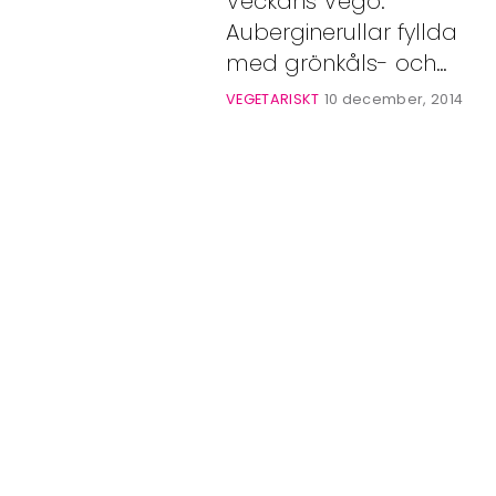
Veckans Vego.
Bloggar
Auberginerullar fyllda
Shop
med grönkåls- och
olivröra.
VEGETARISKT
10 december, 2014