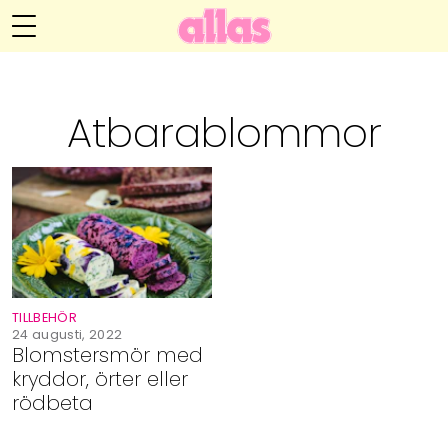
Annelie Anderssons blogg
Meny
Livsöden
Atbarablommor
Hälsa
Hem
Arkiv
Relationer
Om Annelie
Webshop
Kategorier
Kontakt
Handarbete
TILLBEHÖR
Video
24 augusti, 2022
Blomstersmör med
kryddor, örter eller
Bloggar
rödbeta