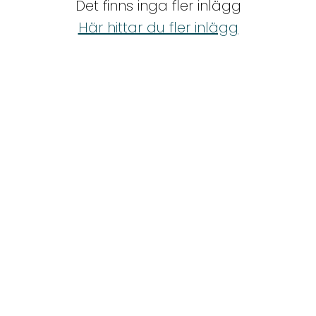
Det finns inga fler inlägg
Shop
Här hittar du fler inlägg
Hem & Trädgård
Underhållning
Om Oss