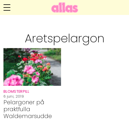
Annelie Anderssons blogg
Meny
Livsöden
Aretspelargon
Hälsa
Hem
Arkiv
Relationer
Om Annelie
Webshop
Kategorier
Kontakt
Handarbete
BLOMSTERPILL
Video
6 juni, 2019
Pelargoner på
praktfulla
Bloggar
Waldemarsudde