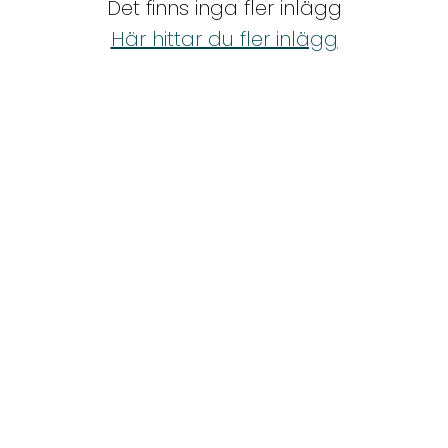
Det finns inga fler inlägg
Shop
Här hittar du fler inlägg
Hem & Trädgård
Underhållning
Om Oss